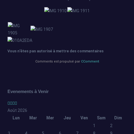
Vous n'êtes pas autorisé à mettre des commentaires
Comments est propulsé par
CComment
Année
Mois
Année
Mois
précédente
précédent
suivante
suivant
Evenements à Venir
Août 2026
Lun
Mar
Mer
Jeu
Ven
Sam
Dim
1
2
3
4
5
6
7
8
9